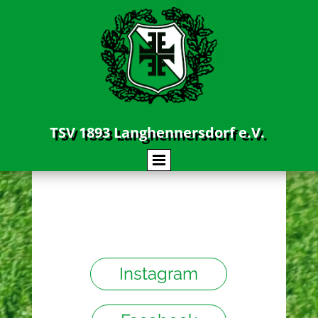
TSV 1893 Langhennersdorf e.V.
SportVerein(t) am
Perzbach
Instagram