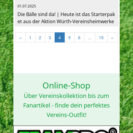
01.07.2025
Die Bälle sind da! | Heute ist das Starterpak
et aus der Aktion Würth-Vereinsheimwerke
r eingetroffen. Ein herzliches Dankeschön a
n alle, die den TSV ...
«
1
2
3
4
5
6
...
15
»
Online-Shop
Über Vereinskollektion bis zum
Fanartikel - finde dein perfektes
Vereins-Outfit!