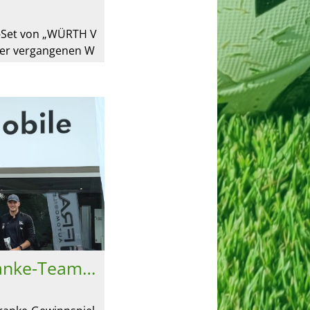
e-Set von „WÜRTH V
der vergangenen W
nd der Erste-Hilfe-
...
4. Platz beim Franke-Teamwear-Gewinnspiel