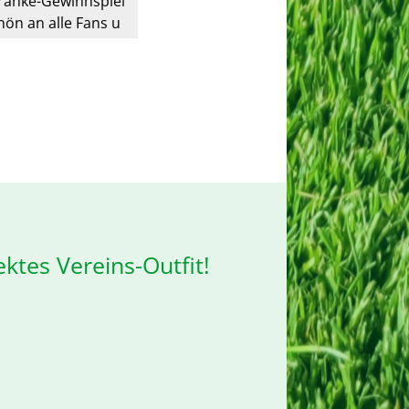
Franke-Gewinnspiel
hön an alle Fans u
ür den TSV 1893 La
ektes Vereins-Outfit!