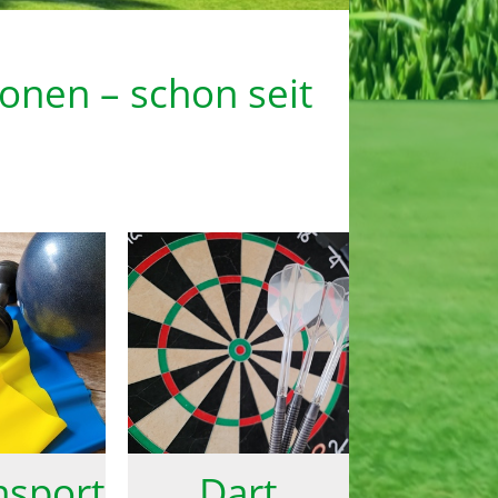
onen – schon seit
nsport
Dart