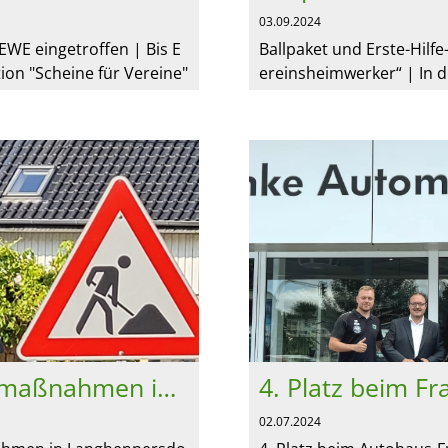
03.09.2024
REWE eingetroffen | Bis E
Ballpaket und Erste-Hilf
ktion "Scheine für Vereine"
ereinsheimwerker“ | In 
REWE-Märkten. Für die ge
oche traf das Ballpaket u
s...
Koffer vom deutschlandw
Straßenbaumaßnahmen in Langhennersdorf
02.07.2024