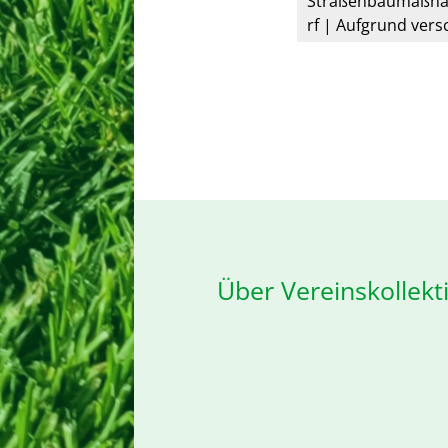
Straßenbaumaßna
rf | Aufgrund ver
ßnahmen ist die E
nnersdorfer Sportpl
Über Vereinskollekti