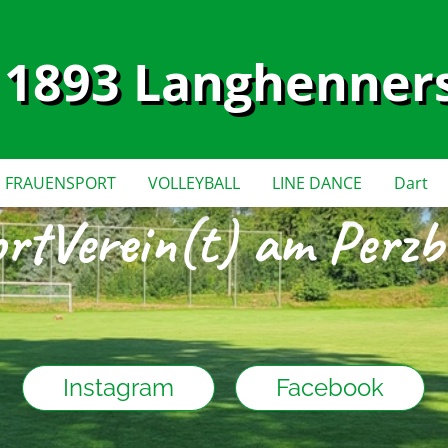
 1893 Langhenners
FRAUENSPORT
VOLLEYBALL
LINE DANCE
Dart
rtVerein(t) am Perz
Instagram
Facebook