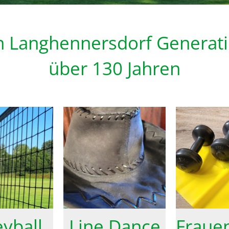
in Langhennersdorf Generati
über 130 Jahren
eyball
Line Dance
Fraue