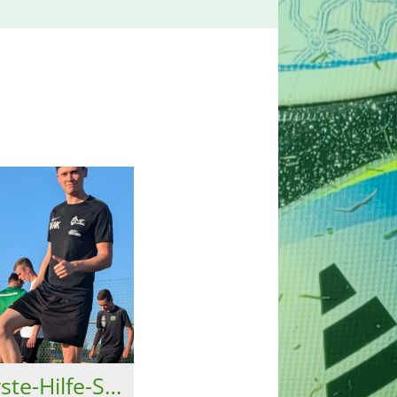
Ballpaket und Erste-Hilfe-Set von „WÜRTH Vereinsheimwerker“